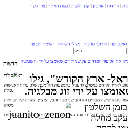
ות
|
הורדות
|
ארכיון
|
קרן וולנברג
|
מפת האתר
|
צרו קשר
 ואינטרפה
|
אירועי תרבות
|
מצילי השואה
|
רשימת תפוצה
חדשות
ראל- ארץ הקודש", גילו
ראול סולדי
י כדי לנסוע לארץ הקודש במטרה להעניק באמצעות האומנות שלו, עדות לאנושות
מצו על ידי זוג מבלגיה.
כולה.
 אשר גובהו שישה מטרים והרוחב שני מטר וחצי, המציין האגדה של הבתולה
ון פיירטג נולד בבריסל, בלגיה, בשנת 1940 בזמן השלטון
מלוחן.
ר עקב מחלה