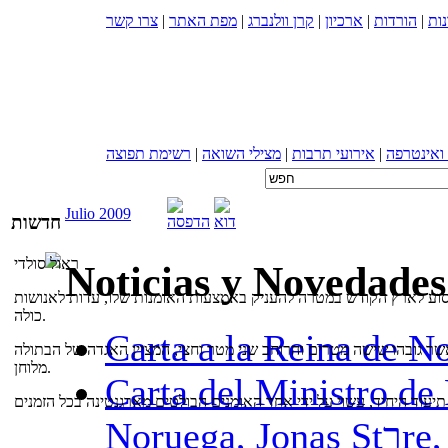
צרו קשר
|
מפת האתר
|
קרן וולנברג
|
ארכיון
|
הורדות
|
ות
רשימת תפוצה
|
מצילי השואה
|
אירועי תרבות
|
 ואינטרפה
Julio 2009
חדשות
ראול סולדי
Noticias y Novedades
י כדי לנסוע לארץ הקודש במטרה להעניק באמצעות האומנות שלו, עדות לאנושות
כולה.
Carta a la Reina de N
 אשר גובהו שישה מטרים והרוחב שני מטר וחצי, המציין האגדה של הבתולה
מלוחן.
Carta del Ministro de