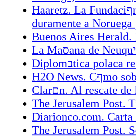
Haaretz. La Fundaciףn Raoul Wallenberg criticף
duramente a Noruega p
Buenos Aires Herald
Diplomבtica pola
Diarionco.com. Carta 
The Jerusalem Post. S