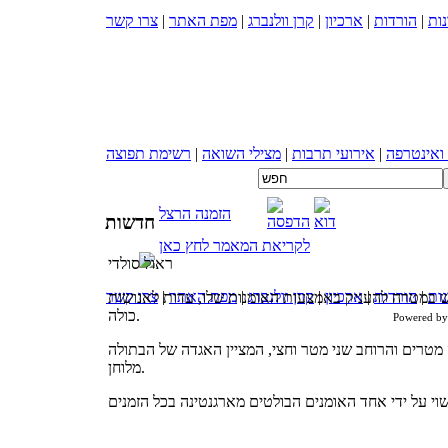
ות
|
הורדות
|
ארכיון
|
קרן וולנברג
|
מפת האתר
|
צרו קשר
 ואינטרפה
|
אירועי תרבות
|
מצילי השואה
|
רשימת תפוצה
הזמנה הרצל
חדשות
לקריאת המאמר לחץ כאן
ראול סולדי
ות
|
הורדות
|
ארכיון
|
קרן וולנברג
|
מפת האתר
|
צרו קשר
ץ הקודש במטרה להעניק באמצעות האומנות שלו, עדות לאנושות
כולה.
Powered b
ה מטרים והרוחב שני מטר וחצי, המציין האגדה של הבתולה
מלוחן.