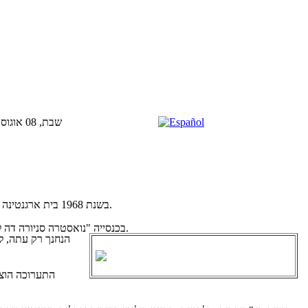
שבת, 08 אוגוסט 2026
בשנת 1968 בית ארגנטינה הזמין את ראול סולדי כדי לנסוע לארץ הקודש במטרה להעניק באמצעות האומנות שלו, עדות לאנושות כולה.
בכנסייה "נואסטרה סניורה דה לה אנונסיאסיון" הכין ציור אשר גובהו שישה מטרים והרוחב שני מטר וחצי, המציין האגדה של הבתולה מלוחן.