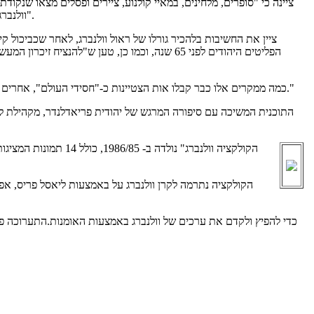
וולנברג". סיים את דבריו באמירה, "עם פתיחת האתר התרבותי זה, אנו שואפים לתת לאומנים וליצירותיהם חלל כדי לספר על סיפורי הגבורה השונים".
הפליטים היהודים לפני 65 שנה, וכמו כן, טען ש"
כמה ממקרים אלו כבר קבלו אות הצטיינות כ-"חסידי העולם", אחרים מחכים להערכה. ד"ר פלטיאל אמר בסוף דבריו "הגיעה הרגע לכבד את האנשים אשר הצילו חיים ופעלו ברוח וולנברג, לפני שיהיה מאוחר מידי."
התוכנית המשיכה עם סיפורה המרגש של יהודית פריאדלנדר, מקהילת ליסקר