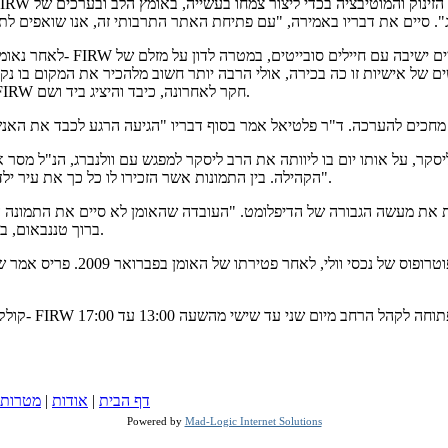
לאחר נאומה של בחר, ד"ר מורדכ
להנציח זיכרון המעשים של אישיות זו כה בכירה, אולי הרבה יותר חשוב מלהכיר את המקו
פלדיאל סיכם גם הוא לגבי מקרים אחרים של מצילים שה- FIRW חקר לאחרונה, כיבד והיציג ביד ושם.
, על אותו יום בו ליוותה את הרב ליסקר למפגש עם וולנברג, הנ"ל מסר את 
הקהילה. בין התמונות אשר הזכירו לו כל כך את עיר ילדותו בודפסט, והוסיף: "חיכיתי 65 שנה כדי להודות לאיש הדגול זה".
גמורה של וולנברג" הפגין המייסד של FIRW, ברוך טננבאום, ברגע שהבחין בציורים.
הקולקציה נתרמה לקרן וולנברג על
קולקציית וול
דף הבית
|
אודות
|
מטרות
Powered by
Mad-Logic Internet Solutions