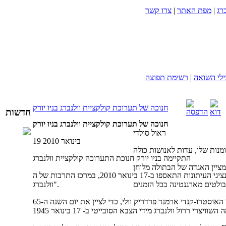
ברג
|
מפת האתר
|
צרו קשר
לי השואה
|
רשימת תפוצה
חנוכה של תערוכת קולקציית וולנברג בניו יורק
חדשות
חנוכה של תערוכת קולקציית וולנברג בניו יורק
ראול סולדי
19 בינואר 2010
התקיימה בניו יורק חנוכת התערוכה קולקציית וולנברג
ניצולי השואה, חברי הקהילה היהודית ונציגי העיתונות התאספו ב-17 בינואר 2010, במרכז התרבות של ה- FIRW, הנחנך רק עתה, לחנוכת התערוכה "קולקציית
וולנברג".
התערוכה הוצגה בפעם הראשונה בארצות הברית, בכללותה, בחלונות ראווה, על ידי האומן האוסטרו-קנדי ארמנד פרדריק וולי, כדי לציין את יום השנה ה-65