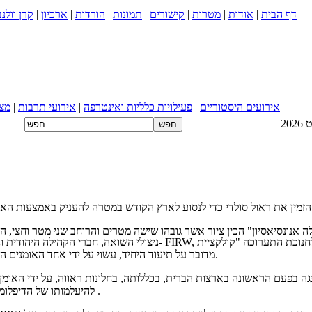
דף הבית
|
אודות
|
מטרות
|
קישורים
|
תמונות
|
הורדות
|
ארכיון
|
קרן וולנ
אירועים היסטוריים
|
פעילויות כלליות ואינטרפה
|
אירועי תרבות
|
מצי
מדובר על תיעוד היחיד, עשוי על ידי אחד האומנים הבולטים מארגנטינה בכל הזמנים.
להיעלמותו של הדיפלומה השוויצרי ררול וולנברג מידי הצבא הסובייטי ב- 17 בינואר 1945 .