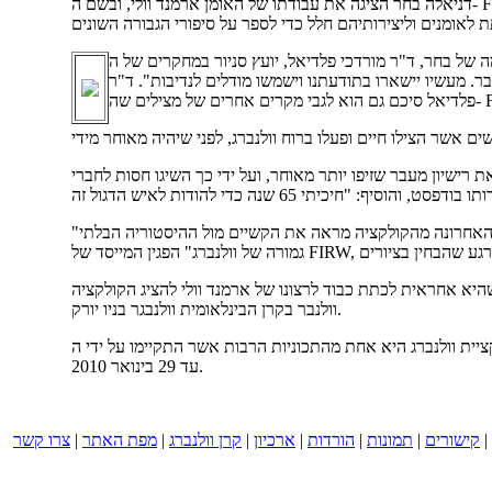
דניאלה בחר הציגה את עבודתו של האומן ארמנד וולי, ובשם ה- FIRW ציינה כי "סופרים, מלחינים, במאיי קולנוע, ציירים ופסלים מצאו שנקודת הזינוק והמוטיבציה בכדי ליצור צמחו בעשייה, באומץ הלב ובערכים של
י פלדיאל, יועץ סניור במחקרים של ה- FIRW ציין את החשיבות בלהכיר גורלו של ראול וולנברג, לאחר שכביכול קיים ישיבה עם חיילים סובייטים, במטרה לדון על מזלם של
ם בו נקבר. מעשיו יישארו בתודעתנו וישמשו מודלים לנדיבות". ד"ר
רישיון מעבר שזיפו יותר מאוחר, ועל ידי כך השיגו חסות לחברי
"הקולקציה וולנברג" נולדה ב- 1986/85, כולל 14 תמונות המציגות את מעשה הגבורה של הדיפלומט. "העובדה שהאומן לא סיים את התמונה האחרונה מהקולקציה מראה את הקשיים מול ההיסטוריה הבלתי
 באמצעות ליאסל פריס, אפוטרופוס של נכסי וולי, לאחר פטירתו של האומן בפברואר 2009. פריס אמר שהיא אחראית לכתת כבוד לרצונו של ארמנד וולי להציג הקולקציה
וולנבר בקרן הבינלאומית וולנבגר בניו יורק.
נברג היא אחת מהתכוניות הרבות אשר התקיימו על ידי ה- FIRW כדי להפיץ ולקדם את ערכים של וולנברג באמצעות האומנות.התערוכה פתוחה לקהל הרחב מיום שני עד שישי מהשעה 13:00 עד 17:00
עד 29 בינואר 2010.
|
קישורים
|
תמונות
|
הורדות
|
ארכיון
|
קרן וולנברג
|
מפת האתר
|
צרו קשר